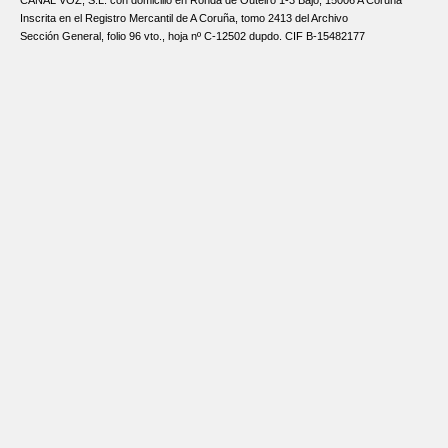
CANAL VOZ, S.L. con domicilio en Ronda de Outeiro 1-3 Bajo, 15006 A Coruña
Inscrita en el Registro Mercantil de A Coruña, tomo 2413 del Archivo
Sección General, folio 96 vto., hoja nº C-12502 dupdo. CIF B-15482177